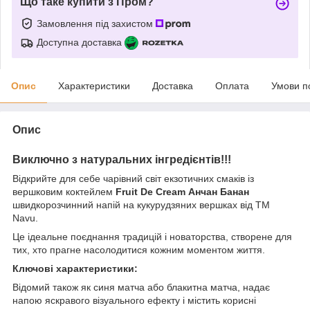
Що таке купити з Пром?
Замовлення під захистом
Доступна доставка
Опис
Характеристики
Доставка
Оплата
Умови п
Опис
Виключно з натуральних інгредієнтів!!!
Відкрийте для себе чарівний світ екзотичних смаків із
вершковим коктейлем
Fruit De Cream Анчан Банан
швидкорозчинний напій на кукурудзяних вершках від ТМ
Navu.
Це ідеальне поєднання традицій і новаторства, створене для
тих, хто прагне насолодитися кожним моментом життя.
Ключові характеристики:
Відомий також як синя матча або блакитна матча, надає
напою яскравого візуального ефекту і містить корисні