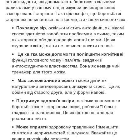
антиоксиданти, які допомагають боротися з вільними
радикалами у вашому тілі, знижуючи ризик хронічних
захворювань і старіння. Така філософія, що боротьба зі
старінням починається не з кремів, а з чашки синього чаю.
Покращує зір
, оскільки містить антоціани, які відомі
своєю здатністю запобігати проблемам з очима, таким
як катаракта або дегенерація жовтої плями. Це як
окуляри в квітці, які ти не повинен носити на носі.
Ця квітка може допомогти поліпшити когнітивні
функції головного мозку і пам'ять, завдяки її
антиоксидантним властивостям. Вона як невидимий
тренажер для твого мозку.
Має заспокійливий ефект
і може діяти як
натуральний антидепресант, знижуючи стрес. Це як
обійми від старого друга, але у формі напою.
Підтримує здоров'я шкіри
, оскільки допомагає в
боротьбі з акне і старінням шкіри, роблячи її більш
гладкою та еластичною. Це як фотошоп, але для
реального життя.
Може сприяти
здоровому травленню і зменшити
симптоми неприємностей зі шлунком. Вважайте це
вашим внутрішнім детоксом.