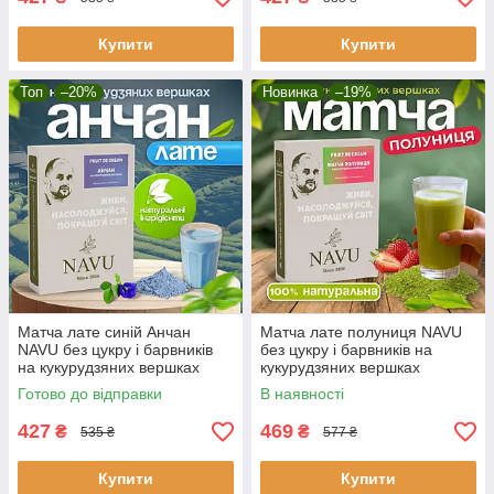
Купити
Купити
Топ
–20%
Новинка
–19%
Матча лате синій Анчан
Матча лате полуниця NAVU
NAVU без цукру і барвників
без цукру і барвників на
на кукурудзяних вершках
кукурудзяних вершках
бликитна матча 100 г
японський чай 100 г
Готово до відправки
В наявності
427
469
₴
₴
535 ₴
577 ₴
Купити
Купити