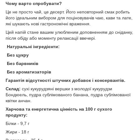
Чому варто спробувати?
Це не просто чай, це десерт. Його неповторний смак робить
його ідеальним вибором для поціновувачів чаю, кави та лате,
які шукають нові гастрономічні враження.
Цей напій стане вашим улюбленим доповненням до сніданку,
після обіду або моменту релаксації ввечері.
Натуральні інгредієнти:
Без цукру
Без барвників
Без ароматизаторів
Гарантія відсутності штучних добавок і консервантів.
Склад:
сухі кукурудзяні вершки з молодої кукурудзи
Бондюель, пудра сублімованого банана, пудра сублімованої
квітки анчан.
Харчова та енергетична цінність на 100 г сухого
продукту:
Білки - 9,7 г
Жири - 18 г