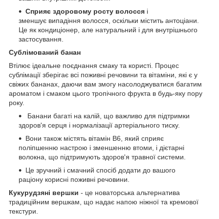
Сприяє здоровому росту волосся
і
зменшує випадіння волосся, оскільки містить антоціани.
Це як кондиціонер, але натуральний і для внутрішнього
застосування.
Сублімований банан
Bтілює ідеальне поєднання смаку та користі. Процес
сублімації зберігає всі поживні речовини та вітаміни, які є у
свіжих бананах, даючи вам змогу насолоджуватися багатим
ароматом і смаком цього тропічного фрукта в будь-яку пору
року.
Банани багаті на калій, що важливо для підтримки
здоров'я серця і нормалізації артеріального тиску.
Вони також містять вітамін B6, який сприяє
поліпшенню настрою і зменшенню втоми, і дієтарні
волокна, що підтримують здоров'я травної системи.
Це зручний і смачний спосіб додати до вашого
раціону корисні поживні речовини.
Кукурудзяні вершки
- це новаторська альтернатива
традиційним вершкам, що надає напою ніжної та кремової
текстури.