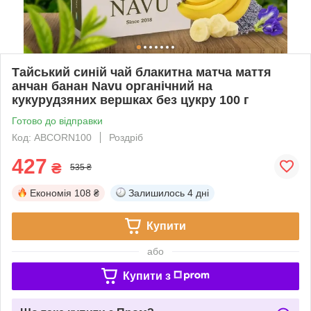
Тайський синій чай блакитна матча маття
анчан банан Navu органічний на
кукурудзяних вершках без цукру 100 г
Готово до відправки
Код: ABCORN100
Роздріб
427
₴
535 ₴
Економія
108 ₴
Залишилось
4 дні
Купити
або
Купити з