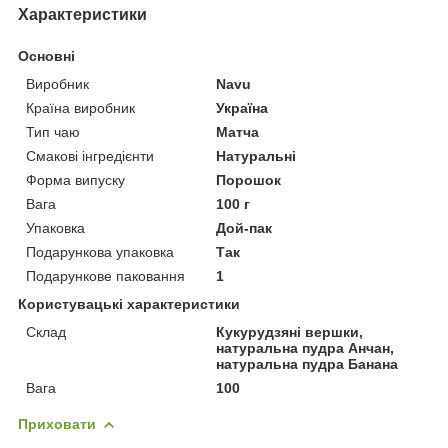
Характеристики
Основні
Виробник
Navu
Країна виробник
Україна
Тип чаю
Матча
Смакові інгредієнти
Натуральні
Форма випуску
Порошок
Вага
100 г
Упаковка
Дой-пак
Подарункова упаковка
Так
Подарункове паковання
1
Користувацькі характеристики
Склад
Кукурудзяні вершки,
натуральна пудра Анчан,
натуральна пудра Банана
Вага
100
Приховати