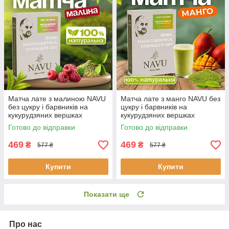
Матча лате з малиною NAVU
Матча лате з манго NAVU без
без цукру і барвників на
цукру і барвників на
кукурудзяних вершках
кукурудзяних вершках
японський чай 100 г
японський чай 100 г
Готово до відправки
Готово до відправки
469
469
₴
₴
577 ₴
577 ₴
Купити
Купити
Показати ще
Про нас