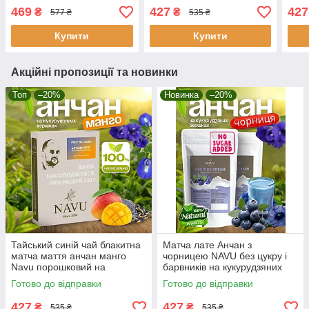
органічний на
вершках бликитна матча
пор
469
427
427
₴
₴
577 ₴
535 ₴
кукурудзяних вершках без
100 г
куку
цукру 100 г
цукр
Купити
Купити
Акційні пропозиції та новинки
Топ
–20%
Новинка
–20%
Тайський синій чай блакитна
Матча лате Анчан з
матча маття анчан манго
чорницею NAVU без цукру і
Navu порошковий на
барвників на кукурудзяних
кукурудзяних вершках без
вершках бликитна матча 100
Готово до відправки
Готово до відправки
цукру 100 г
г
427
427
₴
₴
535 ₴
535 ₴