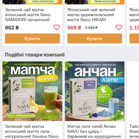
Зелений чай матча
Японський чай зелений
Япон
японський маття Navu
матча церемоніальний
мат
SAMIDORI органічний
маття Navu HIKARI
цере
порошковий для
органічний натуральний
Navu
862
969
1 1
₴
₴
1 162 ₴
американо еспресо 30 г
порошковий для
поро
американо еспресо
Купити
Купити
фрешів 30 г
Подібні товари компанії
Зелений чай матча
Матча лате синій Анчан
Тайс
японський маття лате
NAVU без цукру і
блак
натуральний банана Navu
барвників на кукурудзяних
анча