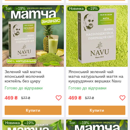
Топ
–19%
Новинка
–19%
Зелений чай матча
Японський зелений чай
японський молочний
матча натуральний маття на
коктейль без цукру
кукурудзяних вершках Navu
натуральний ананас Navu на
органічний без цукру 100 г
Готово до відправки
Готово до відправки
кукурудзяних вершках 100 г
469
469
₴
₴
577 ₴
577 ₴
Купити
Купити
Новинка
–19%
Топ
–19%