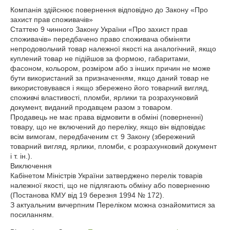
Компанія здійснює повернення відповідно до Закону «Про 
захист прав споживачів»

Статтею 9 чинного Закону України «Про захист прав 
споживачів» передбачено право споживача обміняти 
непродовольчий товар належної якості на аналогічний, якщо 
куплений товар не підійшов за формою, габаритами, 
фасоном, кольором, розміром або з інших причин не може 
бути використаний за призначенням, якщо даний товар не 
використовувався і якщо збережено його товарний вигляд, 
споживчі властивості, пломби, ярлики та розрахунковий 
документ, виданий продавцем разом з товаром.

Продавець не має права відмовити в обміні (поверненні) 
товару, що не включений до переліку, якщо він відповідає 
всім вимогам, передбаченим ст. 9 Закону (збережений 
товарний вигляд, ярлики, пломби, є розрахунковий документ 
і т. ін.).

Виключення

Кабінетом Міністрів України затверджено перелік товарів 
належної якості, що не підлягають обміну або поверненню 
(Постанова КМУ від 19 березня 1994 № 172).

З актуальним вичерпним Переліком можна ознайомитися за 
посиланням.