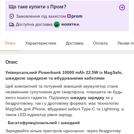
Що таке купити з Пром?
Замовлення під захистом
Доступна доставка
Опис
Характеристики
Доставка
Оплата
Умови п
Опис
Універсальний Powerbank 10000 mAh 22.5W із MagSafe,
швидкою зарядкою та вбудованими кабелями
Цей компактний та потужний зовнішній акумулятор стане
незамінним супутником для смартфона, планшета чи будь-
якого іншого гаджета. Підтримує
швидку зарядку
як у
бездротовому, так і у дротовому форматі, має технологію
MagSafe для iPhone, вбудовані кабелі Type-C та Lightning, а
також LED-індикатор рівня заряду.
Багатофункціональний і швидкий
Заряджайте кілька пристроїв одночасно: через бездротову