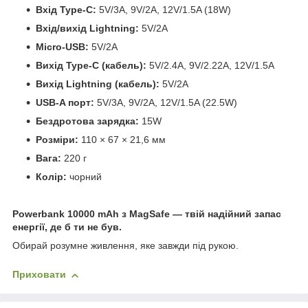
Вхід Type-C:
5V/3A, 9V/2A, 12V/1.5A (18W)
Вхід/вихід Lightning:
5V/2A
Micro-USB:
5V/2A
Вихід Type-C (кабель):
5V/2.4A, 9V/2.22A, 12V/1.5A
Вихід Lightning (кабель):
5V/2A
USB-A порт:
5V/3A, 9V/2A, 12V/1.5A (22.5W)
Бездротова зарядка:
15W
Розміри:
110 × 67 × 21,6 мм
Вага:
220 г
Колір:
чорний
Powerbank 10000 mAh з MagSafe — твій надійний запас
енергії, де б ти не був.
Обирай розумне живлення, яке завжди під рукою.
Приховати