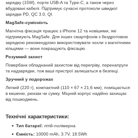
зарядку (15W), порти USB-A та Type-C, а також через
вбудовані кабелі. Підтримує сучасні протоколи швидкої
зарядки PD, QC 3.0, QI.
MagSafe-сумісність
Магнітна фіксація працює з iPhone 12 та новішими, які
підтримують MagSafe. Для інших смартфонів з бездротовою
зарядкою рекомендуємо використовувати чохли з магнітними
кільцями — вони покращують фіксацію.
Розумний захист
Повербанк обладнаний захистом від перегріву, перенапруги
та надзарядки, тож ваші пристрої залишаться в безпеці.
Зручний у подорожах
Легкий (220 г), компактний (110 × 67 × 21,6 мм), поміщається
в кишеню, рюкзак чи сумку. Міцний корпус надійно захищає
від пошкоджень.
Технічні характеристики:
Тип батареї:
літій-полімерна
Ємність:
10000 mAh, 3.7V, 18.5Wh