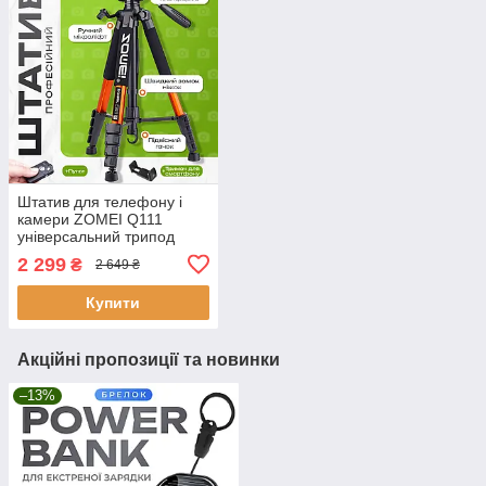
Штатив для телефону і
камери ZOMEI Q111
універсальний трипод
тринога з тримачем і
2 299
₴
2 649 ₴
пультом для відеозйомки
фотоапарата проектора
Купити
Акційні пропозиції та новинки
–13%